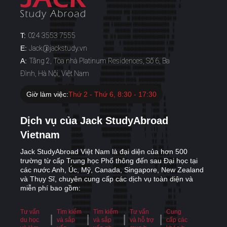
T:
024 3553 7555
E:
Jack@jackstudy.vn
A:
Tầng 2, Tòa nhà Platinum Residences, Số 6, Ba
Đình, Hà Nội, Việt Nam
Giờ làm việc:
Thứ 2 - Thứ 6, 8:30 - 17:30
Dịch vụ của Jack StudyAbroad
Vietnam
Jack StudyAbroad Việt Nam là đại diện của hơn 500
trường từ cấp Trung học Phổ thông đến sau Đại học tại
các nước Anh, Úc, Mỹ, Canada, Singapore, New Zealand
và Thụy Sĩ, chuyên cung cấp các dịch vụ toàn diện và
miễn phí bao gồm:
Tư vấn
Tìm kiếm
Tìm kiếm
Tư vấn
Cung
du học
và sắp
và sắp
và hỗ trợ
cấp các