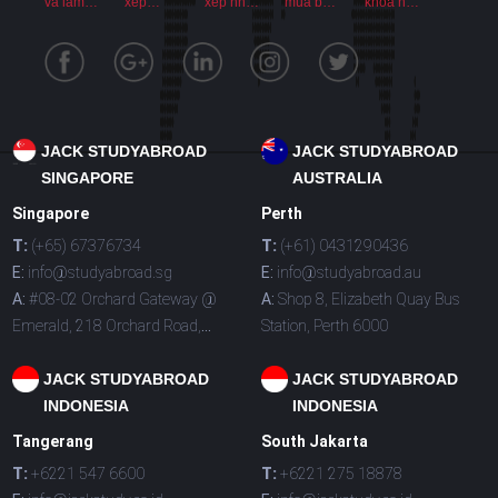
và làm
xếp
xếp nhà
mua bảo
khóa học
hồ sơ từ
người
ở cho
hiểm du
Tiếng
A-Z
giám hộ
học sinh
học
Anh lấy
chứng
chỉ ngoại
ngữ
JACK STUDYABROAD
JACK STUDYABROAD
SINGAPORE
AUSTRALIA
Singapore
Perth
T:
(+65) 67376734
T:
(+61) 0431290436
E:
info@studyabroad.sg
E:
info@studyabroad.au
A:
#08-02 Orchard Gateway @
A:
Shop 8, Elizabeth Quay Bus
Emerald, 218 Orchard Road,
Station, Perth 6000
Singapore 238851
JACK STUDYABROAD
JACK STUDYABROAD
INDONESIA
INDONESIA
Tangerang
South Jakarta
T:
+6221 547 6600
T:
+6221 275 18878