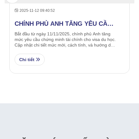
2025-11-12 09:40:52
CHÍNH PHỦ ANH TĂNG YÊU CẦU
CHỨNG MINH TÀI CHÍNH CHO DU
Bắt đầu từ ngày 11/11/2025, chính phủ Anh tăng
mức yêu cầu chứng minh tài chính cho visa du học.
HỌC SINH – CẬP NHẬT MỚI
Cập nhật chi tiết mức mới, cách tính, và hướng dẫn
NHẤT 2025
chuẩn bị cùng Jack Study Abroad Vietnam
Chi tiết