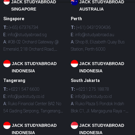
JACK STUDYABROAD
JACK STUDYABROAD
SINGAPORE
AUSTRALIA
Singapore
Perth
T:
(+65) 67376734
T:
(+61) 0431290436
E:
info@studyabroad.sg
E:
info@studyabroad.au
A:
#08-02 Orchard Gateway @
A:
Shop 8, Elizabeth Quay Bus
Emerald, 218 Orchard Road,
Station, Perth 6000
Singapore 238851
JACK STUDYABROAD
JACK STUDYABROAD
INDONESIA
INDONESIA
Tangerang
South Jakarta
T:
+6221 547 6600
T:
+6221 275 18878
E:
info@jackstudy.co.id
E:
info@jackstudy.co.id
A:
Ruko Financial Center BA2 No
A:
Ruko Plaza 5 Pondok Indah
54 Gading Serpong, Tangerang
Blok C1, Jl. Margaguna Raya –
15810
Jakarta Selatan 12140
JACK STUDYABROAD
JACK STUDYABROAD
INDONESIA
INDONESIA