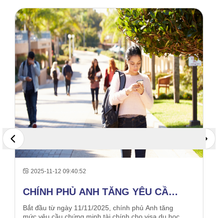
2025-11-12 09:40:52
CHÍNH PHỦ ANH TĂNG YÊU CẦU
CHỨNG MINH TÀI CHÍNH CHO DU
Bắt đầu từ ngày 11/11/2025, chính phủ Anh tăng
mức yêu cầu chứng minh tài chính cho visa du học.