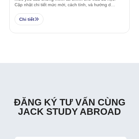
HỌC SINH – CẬP NHẬT MỚI
Cập nhật chi tiết mức mới, cách tính, và hướng dẫn
NHẤT 2025
chuẩn bị cùng Jack Study Abroad Vietnam
Chi tiết
ĐĂNG KÝ TƯ VẤN CÙNG
JACK STUDY ABROAD