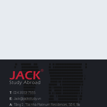
T:
024 3553 7555
E:
Jack@jackstudy.vn
A:
Tầng 2, Tòa nhà Platinum Residences, Số 6, Ba