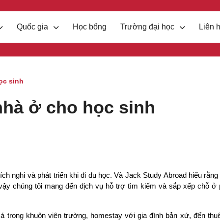
Quốc gia
Học bổng
Trường đại học
Liên 
ọc sinh
nhà ở cho học sinh
ch nghi và phát triển khi đi du học. Và Jack Study Abroad hiểu rằng
ì vậy chúng tôi mang đến dịch vụ hỗ trợ tìm kiếm và sắp xếp chỗ ở
á trong khuôn viên trường, homestay với gia đình bản xứ, đến thuê