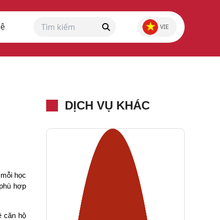
hệ
ENG
VIE
DỊCH VỤ KHÁC
 mỗi học
 phù hợp
 căn hộ 