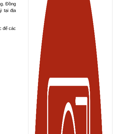
g. Đồng 
tại địa 
 để các 